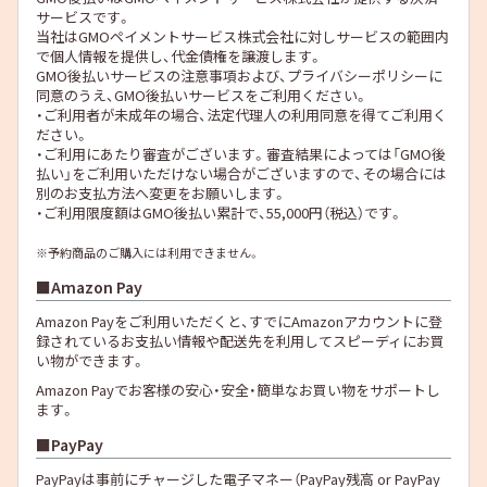
サービスです。
当社は
GMOペイメントサービス株式会社
に対しサービスの範囲内
で個人情報を提供し、代金債権を譲渡します。
GMO後払いサービスの
注意事項
および、
プライバシーポリシー
に
同意のうえ、GMO後払いサービスをご利用ください。
・ご利用者が未成年の場合、法定代理人の利用同意を得てご利用く
ださい。
・ご利用にあたり審査がございます。審査結果によっては「GMO後
払い」をご利用いただけない場合がございますので、その場合には
別のお支払方法へ変更をお願いします。
・ご利用限度額はGMO後払い累計で、55,000円（税込）です。
※予約商品のご購入には利用できません。
Amazon Pay
Amazon Payをご利用いただくと、すでにAmazonアカウントに登
録されているお支払い情報や配送先を利用してスピーディにお買
い物ができます。
Amazon Payでお客様の安心・安全・簡単なお買い物をサポートし
ます。
PayPay
PayPayは事前にチャージした電子マネー（PayPay残高 or PayPay