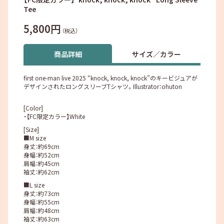
Tee
5,800円
（税込）
商品詳細
サイズ／カラー
first one-man live 2025 “knock, knock, knock”のキービジュアが
デザインされたロングスリーブTシャツ。Illustrator：ohuton
[Color]
・【FC限定カラー】White
[Size]
■M size
身丈：約69cm
身幅：約52cm
肩幅：約45cm
袖丈：約62cm
■L size
身丈：約73cm
身幅：約55cm
肩幅：約48cm
袖丈：約63cm