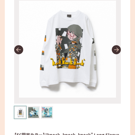
【FC限定カラー】“knock, knock, knock” Long Sleeve