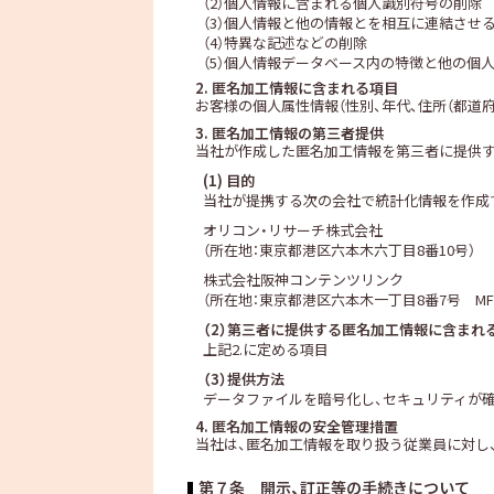
（2）個人情報に含まれる個人識別符号の削除
（3）個人情報と他の情報とを相互に連結させ
（4）特異な記述などの削除
（5）個人情報データベース内の特徴と他の個
2. 匿名加工情報に含まれる項目
お客様の個人属性情報（性別、年代、住所（都道
3. 匿名加工情報の第三者提供
当社が作成した匿名加工情報を第三者に提供す
(1) 目的
当社が提携する次の会社で統計化情報を作成
オリコン・リサーチ株式会社
（所在地：東京都港区六本木六丁目8番10号）
株式会社阪神コンテンツリンク
（所在地：東京都港区六本木一丁目8番7号 MF
（2）第三者に提供する匿名加工情報に含まれ
上記2.に定める項目
（3）提供方法
データファイルを暗号化し、セキュリティが
4. 匿名加工情報の安全管理措置
当社は、匿名加工情報を取り扱う従業員に対し
第７条 開示、訂正等の手続きについて