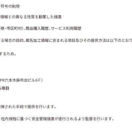
る符号の削除
人情報との異なる性質を勘案した措置
府県・市区町村）、商品購入履歴、サービス利用履歴
る場合の目的、匿名加工情報に含まれる項目及びその提供方法は以下のとお
するため。
PR六本木麻布台ビル6Ｆ）
る項目
確保された手段で提供を行います。
、社内規程に基づく安全管理措置が遂行されるよう監督を行います。