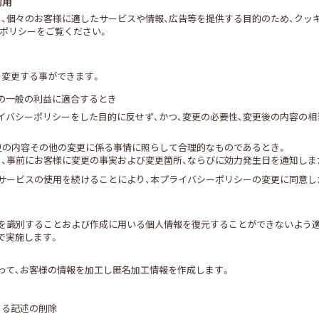
利用
し、個々のお客様に適したサービスや情報、広告等を提供する目的のため、クッ
ーポリシーをご覧ください。
を変更する事ができます。
様の一般の利益に適合するとき
ライバシーポリシーをした目的に反せず、かつ、変更の必要性、変更後の内容の
更の内容その他の変更に係る事情に照らして合理的なものであるとき。
り、事前にお客様に変更の事実および変更箇所、ならびに効力発生日を通知しま
もサービスの使用を続けることにより、本プライバシーポリシーの変更に同意し
人を識別することおよび作成に用いる個人情報を復元することができないよう
で実施します。
って、お客様の情報を加工し匿名加工情報を作成します。
きる記述の削除