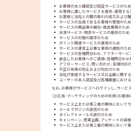
お客様の本人確認及び認証サービスのた
お客様に適したサービスを提供・運用する
お客様と当社との間の取引の成立および
サービスの会員であるお客様の管理のた
サービスの商品等の梱包・発送業務のため
決済サービス・物流サービスの提供のため
サービスの対価の請求のため
ポイント関連サービスの運用のため
サービスの運営上必要な事項の通知のた
サービスの各種問合わせ、アフターサービ
退会したお客様へのご連絡・各種問合わせ
アフターサービス、問い合わせ、苦情対応
不正行為等の防止および対応のため
当社が実施するサービス又は企画に関す
ユーザーの本人認証及び各種画面におけ
なお、お客様がサービスへログインし、サービ
（2）広告・マーケティングのための利用（お客様
サービス上または第三者の媒体においてサ
メールマガジンの送信のため
ダイレクトメールの送付のため
キャンペーン、懸賞企画、アンケートの実
サービス上または第三者の媒体において