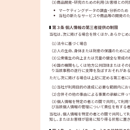
（3）商品開発・研究のための利用（お客様との同
マーケティングデータの調査・分析のため
当社の新たなサービスや商品等の開発の
第３条 個人情報の第三者提供の制限
当社は、次に掲げる場合を除くほか、あらかじめ
（1）法令に基づく場合
（2）人の生命、身体または財産の保護のため
（3）公衆衛生の向上または児童の健全な育成
（4）国の機関もしくは地方公共団体またはそ
り当該事務の遂行に支障を及ぼすおそれがあ
ただし次に掲げる場合は上記に定める第三者に
（1）当社が利用目的の達成に必要な範囲内に
（2）合併その他の事由による事業の承継に伴
（3）個人情報を特定の者との間で共同して利
び当該個人情報の管理について責任を有する者
当社は、個人情報を特定の者との間で共同して
知し、またはお客様が容易に知り得る状態に置