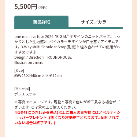
5,500円
（税込）
商品詳細
サイズ／カラー
one-man live tour 2026 “B.G.M.” デザインのニットバッグ。しっ
かりとした生地感と、バイカラーデザインが目を惹くアイテムで
す。3-Way Multi Shoulder Strap(別売)と組み合わせての使用がお
すすめです♪
Design / Direction : ROUNDHOUSE
Illustration : meru
[Size]
約W28×H48cm×マチ12cm
[Material]
ポリエステル
※写真はイメージです。現物と写真で色味が若干異なる場合がご
ざいます、ご了承の上ご購入ください。
※1会計につき1万円(税込)以上ご購入のお客様にはノベルティシ
ョッパープレゼント！(無くなり次第終了となります。同梱されて
いない場合は終了です。)