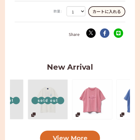
数量 :
New Arrival
View More