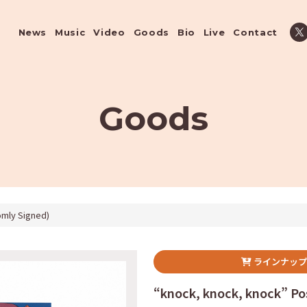
News
Music
Video
Goods
Bio
Live
Contact
Goods
omly Signed)
ラインナップ
“knock, knock, knock” Po