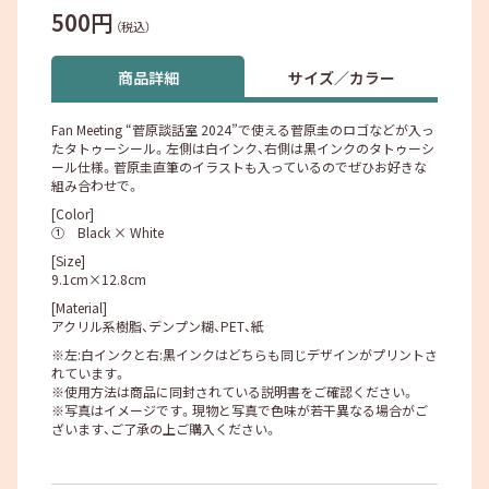
500円
（税込）
商品詳細
サイズ／カラー
Fan Meeting “菅原談話室 2024”で使える菅原圭のロゴなどが入っ
たタトゥーシール。左側は白インク、右側は黒インクのタトゥーシ
ール仕様。菅原圭直筆のイラストも入っているのでぜひお好きな
組み合わせで。
[Color]
① Black × White
[Size]
9.1cm×12.8cm
[Material]
アクリル系樹脂、デンプン糊、PET、紙
※左:白インクと右:黒インクはどちらも同じデザインがプリントさ
れています。
※使用方法は商品に同封されている説明書をご確認ください。
※写真はイメージです。現物と写真で色味が若干異なる場合がご
ざいます、ご了承の上ご購入ください。