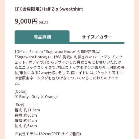
【FC会員限定】Half Zip Sweatshirt
9,000円
（税込）
商品詳細
サイズ／カラー
【Official Fanclub “Sugawara House”会員限定商品】
「Sugawara House」ロゴが右胸元に刺繍されたハーフジップスウ
ェット。ボディの形からデザインした男女ともにお使いいただけ
るユニセックスサイズで、袖はスナップボタンが取り外し可能の長
袖/半袖になる2way仕様。そして、両サイドにはポケットと背中に
は菅原圭ネームタグもさりげなくついているこだわりのアイテ
ム。
[Color]
① Body : Gray × Orange
[Size]
着丈：約71.5cm
身幅：約66cm
肩幅：約60cm
袖丈：約64cm
※女性モデル：162cm(FREE サイズ着用)