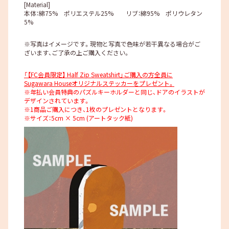
[Material]
本体：綿75% ポリエステル25% リブ：綿95% ポリウレタン
5%
※写真はイメージです。現物と写真で色味が若干異なる場合がご
ざいます、ご了承の上ご購入ください。
「【FC会員限定】 Half Zip Sweatshirt」ご購入の方全員に
Sugawara Houseオリジナルステッカーをプレゼント。
※年払い会員特典のパズルキーホルダーと同じ、ドアのイラストが
デザインされています。
※1商品ご購入につき、1枚のプレゼントとなります。
※サイズ：5cm × 5cm (アートタック紙)