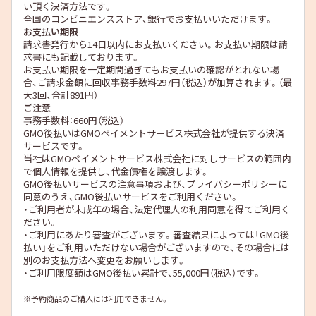
い頂く決済方法です。
全国のコンビニエンスストア、銀行でお支払いいただけます。
お支払い期限
請求書発行から14日以内にお支払いください。お支払い期限は請
求書にも記載しております。
お支払い期限を一定期間過ぎてもお支払いの確認がとれない場
合、ご請求金額に回収事務手数料297円（税込）が加算されます。（最
大3回、合計891円）
ご注意
事務手数料：660円（税込）
GMO後払いはGMOペイメントサービス株式会社が提供する決済
サービスです。
当社は
GMOペイメントサービス株式会社
に対しサービスの範囲内
で個人情報を提供し、代金債権を譲渡します。
GMO後払いサービスの
注意事項
および、
プライバシーポリシー
に
同意のうえ、GMO後払いサービスをご利用ください。
・ご利用者が未成年の場合、法定代理人の利用同意を得てご利用く
ださい。
・ご利用にあたり審査がございます。審査結果によっては「GMO後
払い」をご利用いただけない場合がございますので、その場合には
別のお支払方法へ変更をお願いします。
・ご利用限度額はGMO後払い累計で、55,000円（税込）です。
※予約商品のご購入には利用できません。