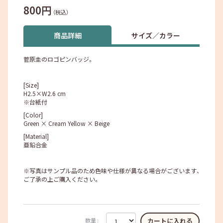
800円
（税込）
商品詳細
サイズ／カラー
菅原圭のロゴピンバッジ。
[Size]
H2.5×W2.6 cm
※台紙付
[Color]
Green × Cream Yellow × Beige
[Material]
亜鉛合金
※写真はサンプル品のため色味や仕様が異なる場合がございます、
ご了承の上ご購入ください。
数量 :