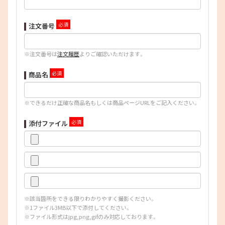
注文番号
※注文番号は
注文履歴
よりご確認いただけます。
商品名
※できるだけ正確な商品名もしくは商品ページURLをご記入ください。
添付ファイル
※該当箇所をできる限りわかりやすく撮影ください。
※1ファイル3MB以下で添付してください。
※ファイル形式はjpg,png,gifのみ対応しております。