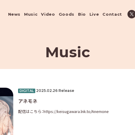
News
Music
Video
Goods
Bio
Live
Contact
Music
2025.02.26 Release
DIGITAL
アネモネ
配信はこちら：
https://keisugawara.lnk.to/Anemone