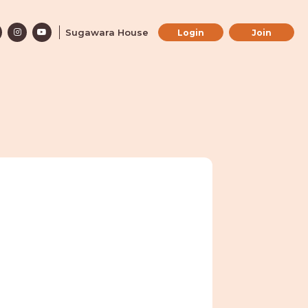
Sugawara House
Login
Join