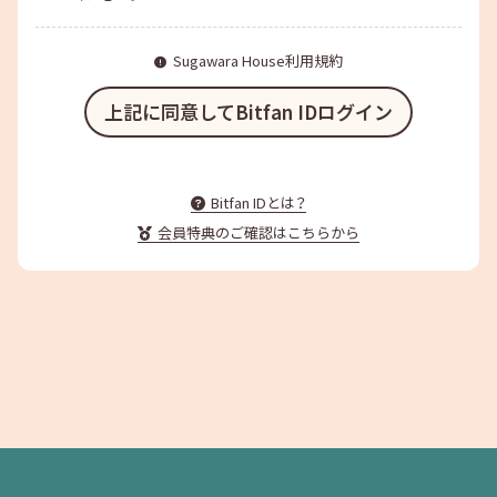
Sugawara House利用規約
上記に同意してBitfan IDログイン
Bitfan IDとは？
会員特典のご確認はこちらから