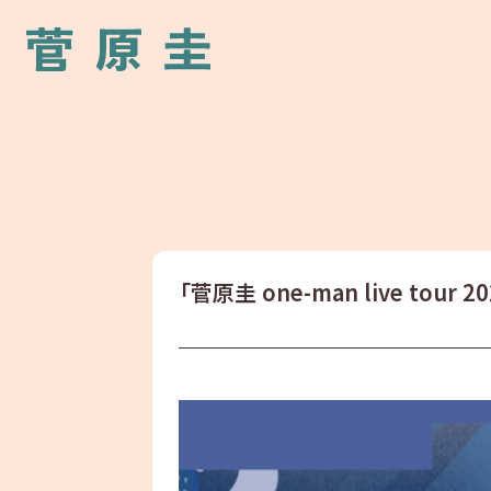
「菅原圭 one-man live tou