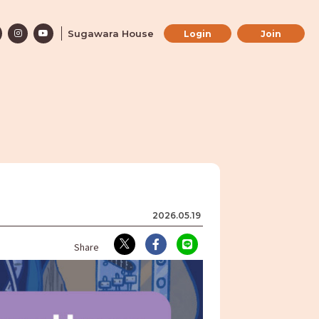
Sugawara House
Login
Join
2026.
05.19