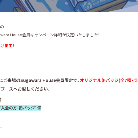
催の
M.”」のSugawara House会員キャンペーン詳細が決定いたしました！
けます！
.M.”」にご来場のSugawara House会員限定で、
オリジナル缶バッジ(全7種・ラ
ブブースへお越しください。
個
入会の方：缶バッジ1個
。