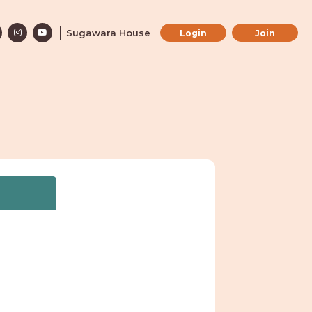
Sugawara House
Login
Join